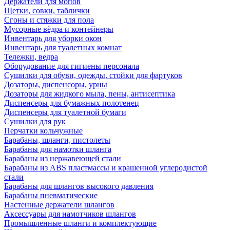
Держатели для мопов
Щетки, совки, таблички
Сгоны и стяжки для пола
Мусорные вёдра и контейнеры
Инвентарь для уборки окон
Инвентарь для туалетных комнат
Тележки, ведра
Оборудование для гигиены персонала
Сушилки для обуви, одежды, стойки для фартуков
Дозаторы, диспенсоры, урны
Дозаторы для жидкого мыла, пены, антисептика
Диспенсеры для бумажных полотенец
Диспенсеры для туалетной бумаги
Сушилки для рук
Перчатки кольчужные
Барабаны, шланги, пистолеты
Барабаны для намотки шланга
Барабаны из нержавеющей стали
Барабаны из ABS пластмассы и крашенной углеродистой
стали
Барабаны для шлангов высокого давления
Барабаны пневматические
Настенные держатели шлангов
Аксессуары для намотчиков шлангов
Промышленные шланги и комплектующие