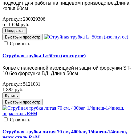
подходит для работы на пищевом производстве.Длина
копья 60см
Артикул:
200029306
от 1 694
руб.
Предзаказ
Быстрый просмотр
Cравнить
Струйная трубка L=50cm (изогнутое)
Копье с нанесенной изоляцией и защитой форсунки ST-
10 без форсунки ВД. Длина 50см
Артикул:
5121031
1 882
руб.
Купить
Быстрый просмотр
Cравнить
Струйная трубка литая 70 см, 400bar, 1/4внеш-1/4внеш,
нерж.сталь R+M