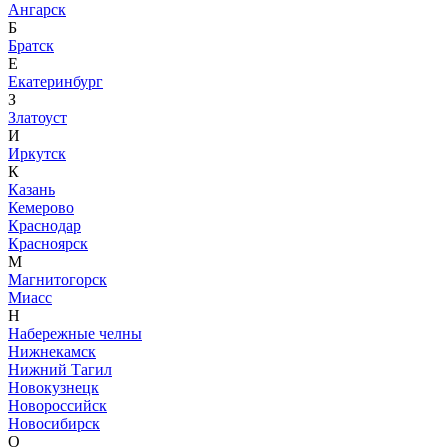
Ангарск
Б
Братск
Е
Екатеринбург
З
Златоуст
И
Иркутск
К
Казань
Кемерово
Краснодар
Красноярск
М
Магнитогорск
Миасс
Н
Набережные челны
Нижнекамск
Нижний Тагил
Новокузнецк
Новороссийск
Новосибирск
О