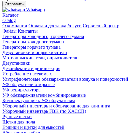
Whatsapp
Каталог
catalog
О компании
Оплата и доставка
Услуги
Сервисный центр
Файлы
Контакты
Генераторы холодного, горячего тумана
Генераторы холодного тумана
Генераторы горячего тумана
Дезустановки и опрыскиватели
Мотоопрыскиватели, опрыскиватели
Дезустановки
Дезинфекция и дезинсекция
Истребление насекомых
Ультрафиолетовые обеззараживатели воздуха и поверхностей
УФ облучатели открытые
УФ рециркуляторы
УФ обеззараживатели комбинированные
Комплектующие к УФ облучателям
Уборочный инвентарь и оборудование для клининга
Уборочный инвентарь FBK (по ХАССП)
Ручные щетки
Щетки для пола
Ершики и щетки для емкостей
Абразивные губки