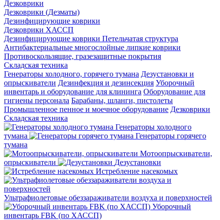
Дезковрики
Дезковрики (Дезматы)
Дезинфицирующие коврики
Дезковрики ХАССП
Дезинфицирующие коврики Петельчатая структура
Антибактериальные многослойные липкие коврики
Противоскользящие, гразезащитные покрытия
Складская техника
Генераторы холодного, горячего тумана
Дезустановки и
опрыскиватели
Дезинфекция и дезинсекция
Уборочный
инвентарь и оборудование для клининга
Оборудование для
гигиены персонала
Барабаны, шланги, пистолеты
Промышленное пенное и моечное оборудование
Дезковрики
Складская техника
Генераторы холодного
тумана
Генераторы горячего
тумана
Мотоопрыскиватели,
опрыскиватели
Дезустановки
Истребление насекомых
Ультрафиолетовые обеззараживатели воздуха и поверхностей
Уборочный
инвентарь FBK (по ХАССП)