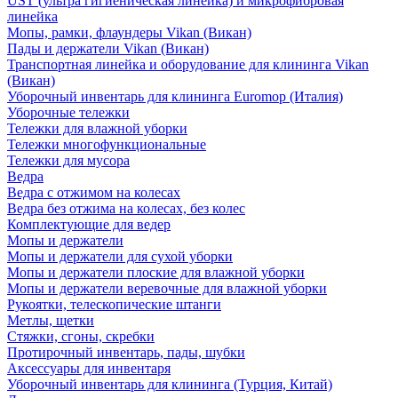
UST (ультра гигиеническая линейка) и микрофибровая
линейка
Мопы, рамки, флаундеры Vikan (Викан)
Пады и держатели Vikan (Викан)
Транспортная линейка и оборудование для клининга Vikan
(Викан)
Уборочный инвентарь для клининга Euromop (Италия)
Уборочные тележки
Тележки для влажной уборки
Тележки многофункциональные
Тележки для мусора
Ведра
Ведра с отжимом на колесах
Ведра без отжима на колесах, без колес
Комплектующие для ведер
Мопы и держатели
Мопы и держатели для сухой уборки
Мопы и держатели плоские для влажной уборки
Мопы и держатели веревочные для влажной уборки
Рукоятки, телескопические штанги
Метлы, щетки
Стяжки, сгоны, скребки
Протирочный инвентарь, пады, шубки
Аксессуары для инвентаря
Уборочный инвентарь для клининга (Турция, Китай)