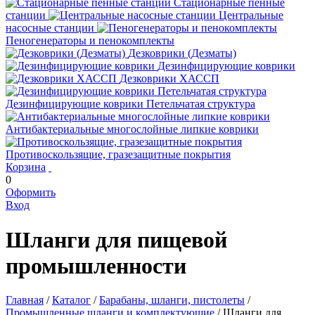
Стационарные пенные
станции
Центральные
насосные станции
Пеногенераторы и пенокомплекты
Дезковрики (Дезматы)
Дезинфицирующие коврики
Дезковрики ХАССП
Дезинфицирующие коврики Петельчатая структура
Антибактериальные многослойные липкие коврики
Противоскользящие, гразезащитные покрытия
Корзина
0
Оформить
Вход
Шланги для пищевой
промышленности
Главная
/
Каталог
/
Барабаны, шланги, пистолеты
/
Промышленные шланги и комплектующие
/
Шланги для