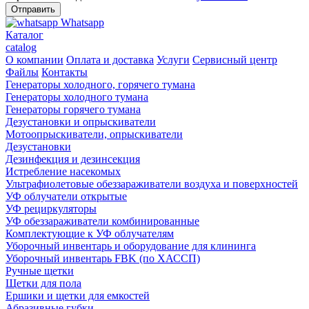
Whatsapp
Каталог
catalog
О компании
Оплата и доставка
Услуги
Сервисный центр
Файлы
Контакты
Генераторы холодного, горячего тумана
Генераторы холодного тумана
Генераторы горячего тумана
Дезустановки и опрыскиватели
Мотоопрыскиватели, опрыскиватели
Дезустановки
Дезинфекция и дезинсекция
Истребление насекомых
Ультрафиолетовые обеззараживатели воздуха и поверхностей
УФ облучатели открытые
УФ рециркуляторы
УФ обеззараживатели комбинированные
Комплектующие к УФ облучателям
Уборочный инвентарь и оборудование для клининга
Уборочный инвентарь FBK (по ХАССП)
Ручные щетки
Щетки для пола
Ершики и щетки для емкостей
Абразивные губки