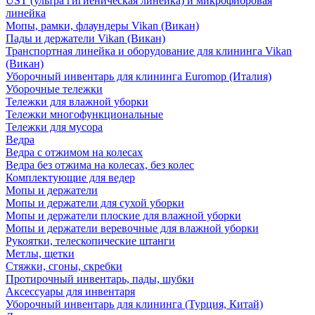
UST (ультра гигиеническая линейка) и микрофибровая
линейка
Мопы, рамки, флаундеры Vikan (Викан)
Пады и держатели Vikan (Викан)
Транспортная линейка и оборудование для клининга Vikan
(Викан)
Уборочный инвентарь для клининга Euromop (Италия)
Уборочные тележки
Тележки для влажной уборки
Тележки многофункциональные
Тележки для мусора
Ведра
Ведра с отжимом на колесах
Ведра без отжима на колесах, без колес
Комплектующие для ведер
Мопы и держатели
Мопы и держатели для сухой уборки
Мопы и держатели плоские для влажной уборки
Мопы и держатели веревочные для влажной уборки
Рукоятки, телескопические штанги
Метлы, щетки
Стяжки, сгоны, скребки
Протирочный инвентарь, пады, шубки
Аксессуары для инвентаря
Уборочный инвентарь для клининга (Турция, Китай)