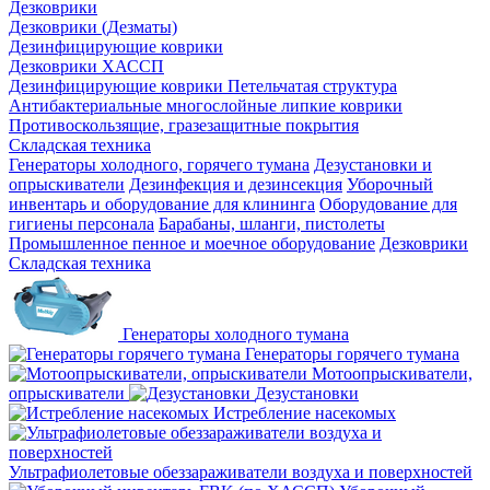
Дезковрики
Дезковрики (Дезматы)
Дезинфицирующие коврики
Дезковрики ХАССП
Дезинфицирующие коврики Петельчатая структура
Антибактериальные многослойные липкие коврики
Противоскользящие, гразезащитные покрытия
Складская техника
Генераторы холодного, горячего тумана
Дезустановки и
опрыскиватели
Дезинфекция и дезинсекция
Уборочный
инвентарь и оборудование для клининга
Оборудование для
гигиены персонала
Барабаны, шланги, пистолеты
Промышленное пенное и моечное оборудование
Дезковрики
Складская техника
Генераторы холодного тумана
Генераторы горячего тумана
Мотоопрыскиватели,
опрыскиватели
Дезустановки
Истребление насекомых
Ультрафиолетовые обеззараживатели воздуха и поверхностей