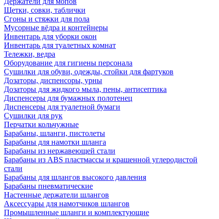
Держатели для мопов
Щетки, совки, таблички
Сгоны и стяжки для пола
Мусорные вёдра и контейнеры
Инвентарь для уборки окон
Инвентарь для туалетных комнат
Тележки, ведра
Оборудование для гигиены персонала
Сушилки для обуви, одежды, стойки для фартуков
Дозаторы, диспенсоры, урны
Дозаторы для жидкого мыла, пены, антисептика
Диспенсеры для бумажных полотенец
Диспенсеры для туалетной бумаги
Сушилки для рук
Перчатки кольчужные
Барабаны, шланги, пистолеты
Барабаны для намотки шланга
Барабаны из нержавеющей стали
Барабаны из ABS пластмассы и крашенной углеродистой
стали
Барабаны для шлангов высокого давления
Барабаны пневматические
Настенные держатели шлангов
Аксессуары для намотчиков шлангов
Промышленные шланги и комплектующие