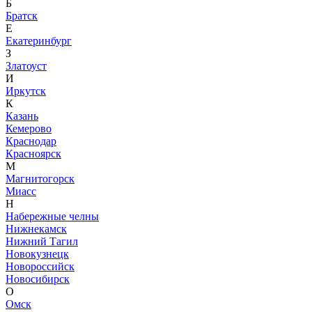
Б
Братск
Е
Екатеринбург
З
Златоуст
И
Иркутск
К
Казань
Кемерово
Краснодар
Красноярск
М
Магнитогорск
Миасс
Н
Набережные челны
Нижнекамск
Нижний Тагил
Новокузнецк
Новороссийск
Новосибирск
О
Омск