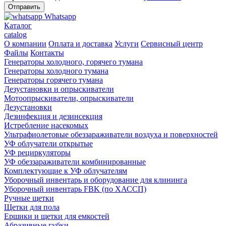
Whatsapp
Каталог
catalog
О компании
Оплата и доставка
Услуги
Сервисный центр
Файлы
Контакты
Генераторы холодного, горячего тумана
Генераторы холодного тумана
Генераторы горячего тумана
Дезустановки и опрыскиватели
Мотоопрыскиватели, опрыскиватели
Дезустановки
Дезинфекция и дезинсекция
Истребление насекомых
Ультрафиолетовые обеззараживатели воздуха и поверхностей
УФ облучатели открытые
УФ рециркуляторы
УФ обеззараживатели комбинированные
Комплектующие к УФ облучателям
Уборочный инвентарь и оборудование для клининга
Уборочный инвентарь FBK (по ХАССП)
Ручные щетки
Щетки для пола
Ершики и щетки для емкостей
Абразивные губки