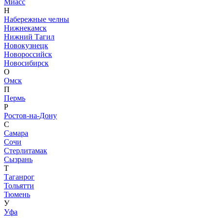
Миасс
Н
Набережные челны
Нижнекамск
Нижний Тагил
Новокузнецк
Новороссийск
Новосибирск
О
Омск
П
Пермь
Р
Ростов-на-Дону
С
Самара
Сочи
Стерлитамак
Сызрань
Т
Таганрог
Тольятти
Тюмень
У
Уфа