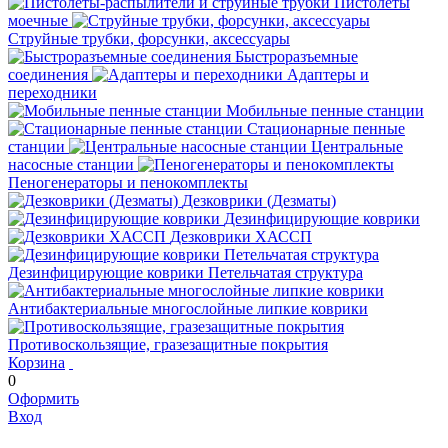
Пистолеты
моечные
Струйные трубки, форсунки, аксессуары
Быстроразъемные
соединения
Адаптеры и
переходники
Мобильные пенные станции
Стационарные пенные
станции
Центральные
насосные станции
Пеногенераторы и пенокомплекты
Дезковрики (Дезматы)
Дезинфицирующие коврики
Дезковрики ХАССП
Дезинфицирующие коврики Петельчатая структура
Антибактериальные многослойные липкие коврики
Противоскользящие, гразезащитные покрытия
Корзина
0
Оформить
Вход