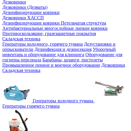
Дезковрики
Дезковрики (Дезматы)
Дезинфицирующие коврики
Дезковрики ХАССП
Дезинфицирующие коврики Петельчатая структура
Антибактериальные многослойные липкие коврики
Противоскользящие, гразезащитные покрытия
Складская техника
Генераторы холодного, горячего тумана
Дезустановки и
опрыскиватели
Дезинфекция и дезинсекция
Уборочный
инвентарь и оборудование для клининга
Оборудование для
гигиены персонала
Барабаны, шланги, пистолеты
Промышленное пенное и моечное оборудование
Дезковрики
Складская техника
Генераторы холодного тумана
Генераторы горячего тумана