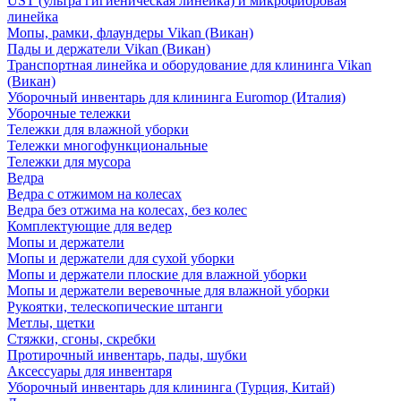
UST (ультра гигиеническая линейка) и микрофибровая
линейка
Мопы, рамки, флаундеры Vikan (Викан)
Пады и держатели Vikan (Викан)
Транспортная линейка и оборудование для клининга Vikan
(Викан)
Уборочный инвентарь для клининга Euromop (Италия)
Уборочные тележки
Тележки для влажной уборки
Тележки многофункциональные
Тележки для мусора
Ведра
Ведра с отжимом на колесах
Ведра без отжима на колесах, без колес
Комплектующие для ведер
Мопы и держатели
Мопы и держатели для сухой уборки
Мопы и держатели плоские для влажной уборки
Мопы и держатели веревочные для влажной уборки
Рукоятки, телескопические штанги
Метлы, щетки
Стяжки, сгоны, скребки
Протирочный инвентарь, пады, шубки
Аксессуары для инвентаря
Уборочный инвентарь для клининга (Турция, Китай)