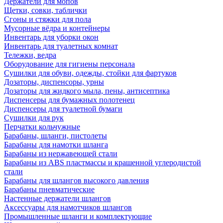
Держатели для мопов
Щетки, совки, таблички
Сгоны и стяжки для пола
Мусорные вёдра и контейнеры
Инвентарь для уборки окон
Инвентарь для туалетных комнат
Тележки, ведра
Оборудование для гигиены персонала
Сушилки для обуви, одежды, стойки для фартуков
Дозаторы, диспенсоры, урны
Дозаторы для жидкого мыла, пены, антисептика
Диспенсеры для бумажных полотенец
Диспенсеры для туалетной бумаги
Сушилки для рук
Перчатки кольчужные
Барабаны, шланги, пистолеты
Барабаны для намотки шланга
Барабаны из нержавеющей стали
Барабаны из ABS пластмассы и крашенной углеродистой
стали
Барабаны для шлангов высокого давления
Барабаны пневматические
Настенные держатели шлангов
Аксессуары для намотчиков шлангов
Промышленные шланги и комплектующие