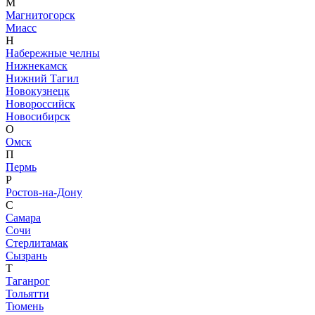
М
Магнитогорск
Миасс
Н
Набережные челны
Нижнекамск
Нижний Тагил
Новокузнецк
Новороссийск
Новосибирск
О
Омск
П
Пермь
Р
Ростов-на-Дону
С
Самара
Сочи
Стерлитамак
Сызрань
Т
Таганрог
Тольятти
Тюмень