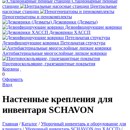
Стационарные пенные
станции
Центральные
насосные станции
Пеногенераторы и пенокомплекты
Дезковрики (Дезматы)
Дезинфицирующие коврики
Дезковрики ХАССП
Дезинфицирующие коврики Петельчатая структура
Антибактериальные многослойные липкие коврики
Противоскользящие, гразезащитные покрытия
Корзина
0
Оформить
Вход
Настенные крепления для
инвентаря SCHAVON
Главная
/
Каталог
/
Уборочный инвентарь и оборудование для
клининга
/
Уборочный инвентарь SCHAVON (по ХАССП)
/