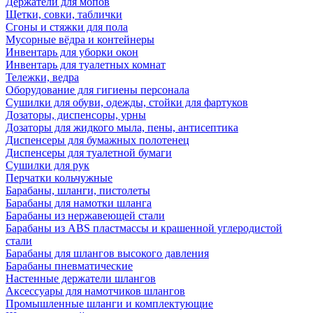
Держатели для мопов
Щетки, совки, таблички
Сгоны и стяжки для пола
Мусорные вёдра и контейнеры
Инвентарь для уборки окон
Инвентарь для туалетных комнат
Тележки, ведра
Оборудование для гигиены персонала
Сушилки для обуви, одежды, стойки для фартуков
Дозаторы, диспенсоры, урны
Дозаторы для жидкого мыла, пены, антисептика
Диспенсеры для бумажных полотенец
Диспенсеры для туалетной бумаги
Сушилки для рук
Перчатки кольчужные
Барабаны, шланги, пистолеты
Барабаны для намотки шланга
Барабаны из нержавеющей стали
Барабаны из ABS пластмассы и крашенной углеродистой
стали
Барабаны для шлангов высокого давления
Барабаны пневматические
Настенные держатели шлангов
Аксессуары для намотчиков шлангов
Промышленные шланги и комплектующие