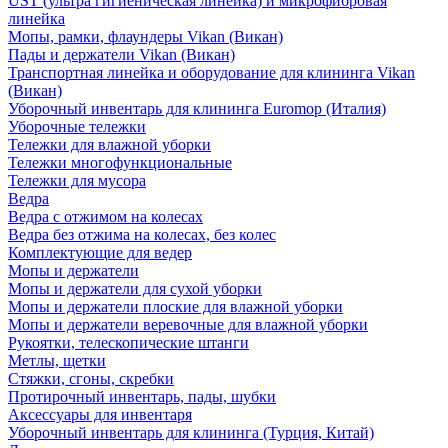
UST (ультра гигиеническая линейка) и микрофибровая
линейка
Мопы, рамки, флаундеры Vikan (Викан)
Пады и держатели Vikan (Викан)
Транспортная линейка и оборудование для клининга Vikan
(Викан)
Уборочный инвентарь для клининга Euromop (Италия)
Уборочные тележки
Тележки для влажной уборки
Тележки многофункциональные
Тележки для мусора
Ведра
Ведра с отжимом на колесах
Ведра без отжима на колесах, без колес
Комплектующие для ведер
Мопы и держатели
Мопы и держатели для сухой уборки
Мопы и держатели плоские для влажной уборки
Мопы и держатели веревочные для влажной уборки
Рукоятки, телескопические штанги
Метлы, щетки
Стяжки, сгоны, скребки
Протирочный инвентарь, пады, шубки
Аксессуары для инвентаря
Уборочный инвентарь для клининга (Турция, Китай)