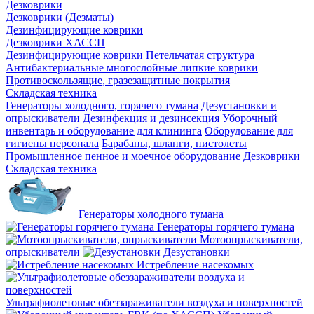
Дезковрики
Дезковрики (Дезматы)
Дезинфицирующие коврики
Дезковрики ХАССП
Дезинфицирующие коврики Петельчатая структура
Антибактериальные многослойные липкие коврики
Противоскользящие, гразезащитные покрытия
Складская техника
Генераторы холодного, горячего тумана
Дезустановки и
опрыскиватели
Дезинфекция и дезинсекция
Уборочный
инвентарь и оборудование для клининга
Оборудование для
гигиены персонала
Барабаны, шланги, пистолеты
Промышленное пенное и моечное оборудование
Дезковрики
Складская техника
Генераторы холодного тумана
Генераторы горячего тумана
Мотоопрыскиватели,
опрыскиватели
Дезустановки
Истребление насекомых
Ультрафиолетовые обеззараживатели воздуха и поверхностей