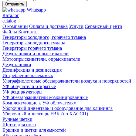
Whatsapp
Каталог
catalog
О компании
Оплата и доставка
Услуги
Сервисный центр
Файлы
Контакты
Генераторы холодного, горячего тумана
Генераторы холодного тумана
Генераторы горячего тумана
Дезустановки и опрыскиватели
Мотоопрыскиватели, опрыскиватели
Дезустановки
Дезинфекция и дезинсекция
Истребление насекомых
Ультрафиолетовые обеззараживатели воздуха и поверхностей
УФ облучатели открытые
УФ рециркуляторы
УФ обеззараживатели комбинированные
Комплектующие к УФ облучателям
Уборочный инвентарь и оборудование для клининга
Уборочный инвентарь FBK (по ХАССП)
Ручные щетки
Щетки для пола
Ершики и щетки для емкостей
Абразивные губки