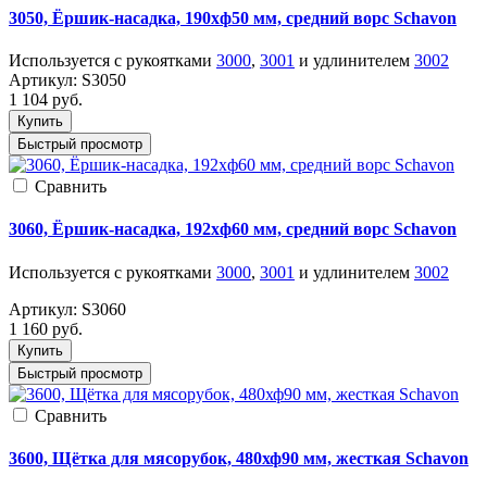
3050, Ёршик-насадка, 190xф50 мм, средний ворс Schavon
Используется с рукоятками
3000
,
3001
и удлинителем
3002
Артикул:
S3050
1 104
руб.
Купить
Быстрый просмотр
Cравнить
3060, Ёршик-насадка, 192xф60 мм, средний ворс Schavon
Используется с рукоятками
3000
,
3001
и удлинителем
3002
Артикул:
S3060
1 160
руб.
Купить
Быстрый просмотр
Cравнить
3600, Щётка для мясорубок, 480хф90 мм, жесткая Schavon