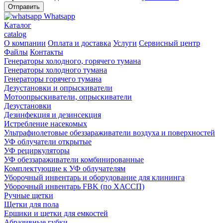
Whatsapp
Каталог
catalog
О компании
Оплата и доставка
Услуги
Сервисный центр
Файлы
Контакты
Генераторы холодного, горячего тумана
Генераторы холодного тумана
Генераторы горячего тумана
Дезустановки и опрыскиватели
Мотоопрыскиватели, опрыскиватели
Дезустановки
Дезинфекция и дезинсекция
Истребление насекомых
Ультрафиолетовые обеззараживатели воздуха и поверхностей
УФ облучатели открытые
УФ рециркуляторы
УФ обеззараживатели комбинированные
Комплектующие к УФ облучателям
Уборочный инвентарь и оборудование для клининга
Уборочный инвентарь FBK (по ХАССП)
Ручные щетки
Щетки для пола
Ершики и щетки для емкостей
Абразивные губки