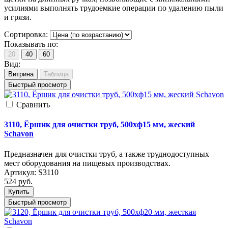
усилиями выполнять трудоемкие операции по удалению пыли
и грязи.
Сортировка:
Показывать по:
20
40
60
Вид:
Витрина
Таблица
Быстрый просмотр
Cравнить
3110, Ёршик для очистки труб, 500xф15 мм, жеский
Schavon
Предназначен для очистки труб, а также труднодоступных
мест оборудования на пищевых производствах.
Артикул:
S3110
524
руб.
Купить
Быстрый просмотр