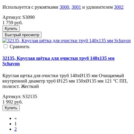
Используется с рукоятками
3000
,
3001
и удлинителем
3002
Артикул:
S3090
1 759
руб.
Купить
Быстрый просмотр
Cравнить
32135, Круглая щётка для очистки труб 140х135 мм
Schavon
Круглая щетка для очистки труб 140хØ135 мм Очищаемый
внутренний диаметр труб Ø125 мм 150xØ135 мм 121 °С ПП,
полиэст. Жесткий
Артикул:
S32135
1 992
руб.
Купить
«
1
2