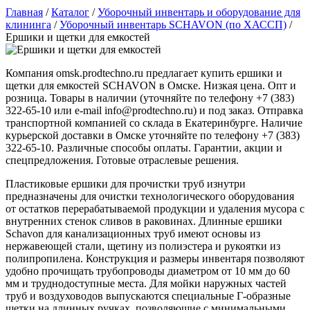
Главная
/
Каталог
/
Уборочный инвентарь и оборудование для
клининга
/
Уборочный инвентарь SCHAVON (по ХАССП)
/
Ершики и щетки для емкостей
Компания omsk.prodtechno.ru предлагает купить ершики и
щетки для емкостей SCHAVON в Омске. Низкая цена. Опт и
розница. Товары в наличии (уточняйте по телефону +7 (383)
322-65-10 или e-mail info@prodtechno.ru) и под заказ. Отправка
транспортной компанией со склада в Екатеринбурге. Наличие
курьерской доставки в Омске уточняйте по телефону +7 (383)
322-65-10. Различные способы оплаты. Гарантии, акции и
спецпредложения. Готовые отраслевые решения.
Пластиковые ершики для прочистки труб изнутри
предназначены для очистки технологического оборудования
от остатков перерабатываемой продукции и удаления мусора с
внутренних стенок сливов в раковинах. Длинные ершики
Schavon для канализационных труб имеют основы из
нержавеющей стали, щетину из полиэстера и рукоятки из
полипропилена. Конструкция и размеры инвентаря позволяют
удобно прочищать трубопроводы диаметром от 10 мм до 60
мм и труднодоступные места. Для мойки наружных частей
труб и воздуховодов выпускаются специальные Г-образные
щетки на длинных ручках, позволяющие с минимальными