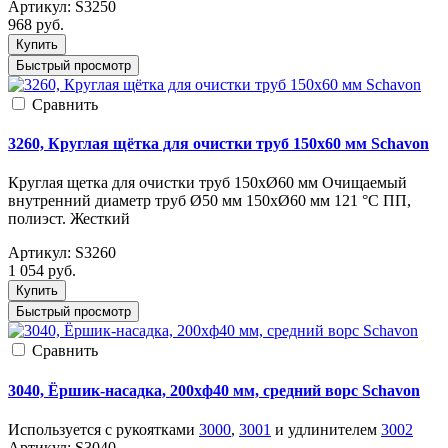
Артикул:
S3250
968
руб.
Купить
Быстрый просмотр
Cравнить
3260, Круглая щётка для очистки труб 150х60 мм Schavon
Круглая щетка для очистки труб 150хØ60 мм Очищаемый
внутренний диаметр труб Ø50 мм 150xØ60 мм 121 °С ПП,
полиэст. Жесткий
Артикул:
S3260
1 054
руб.
Купить
Быстрый просмотр
Cравнить
3040, Ёршик-насадка, 200xф40 мм, средний ворс Schavon
Используется с рукоятками
3000
,
3001
и удлинителем
3002
Артикул:
S3040