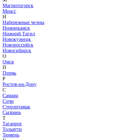
Магнитогорск
Миасс
Н
Набережные челны
Нижнекамск
Нижний Тагил
Новокузнецк
Новороссийск
Новосибирск
О
Омск
П
Пермь
Р
Ростов-на-Дону
С
Самара
Сочи
Стерлитамак
Сызрань
Т
Таганрог
Тольятти
Тюмень