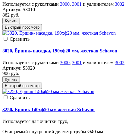
Используется с рукоятками
3000
,
3001
и удлинителем
3002
Артикул:
S3010
862
руб.
Купить
Быстрый просмотр
Cравнить
3020, Ёршик- насадка, 190xф20 мм, жесткая Schavon
Используется с рукоятками
3000
,
3001
и удлинителем
3002
Артикул:
S3020
906
руб.
Купить
Быстрый просмотр
Cравнить
3250, Ершик 140хф50 мм жесткая Schavon
Используется для очистки труб,
Очищаемый внутренний диаметр трубы Ø40 мм