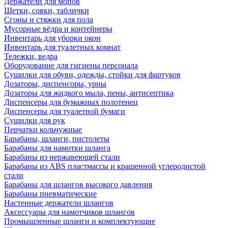
Держатели для мопов
Щетки, совки, таблички
Сгоны и стяжки для пола
Мусорные вёдра и контейнеры
Инвентарь для уборки окон
Инвентарь для туалетных комнат
Тележки, ведра
Оборудование для гигиены персонала
Сушилки для обуви, одежды, стойки для фартуков
Дозаторы, диспенсоры, урны
Дозаторы для жидкого мыла, пены, антисептика
Диспенсеры для бумажных полотенец
Диспенсеры для туалетной бумаги
Сушилки для рук
Перчатки кольчужные
Барабаны, шланги, пистолеты
Барабаны для намотки шланга
Барабаны из нержавеющей стали
Барабаны из ABS пластмассы и крашенной углеродистой
стали
Барабаны для шлангов высокого давления
Барабаны пневматические
Настенные держатели шлангов
Аксессуары для намотчиков шлангов
Промышленные шланги и комплектующие