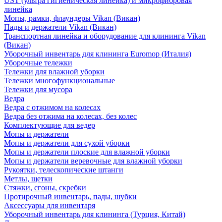
UST (ультра гигиеническая линейка) и микрофибровая
линейка
Мопы, рамки, флаундеры Vikan (Викан)
Пады и держатели Vikan (Викан)
Транспортная линейка и оборудование для клининга Vikan
(Викан)
Уборочный инвентарь для клининга Euromop (Италия)
Уборочные тележки
Тележки для влажной уборки
Тележки многофункциональные
Тележки для мусора
Ведра
Ведра с отжимом на колесах
Ведра без отжима на колесах, без колес
Комплектующие для ведер
Мопы и держатели
Мопы и держатели для сухой уборки
Мопы и держатели плоские для влажной уборки
Мопы и держатели веревочные для влажной уборки
Рукоятки, телескопические штанги
Метлы, щетки
Стяжки, сгоны, скребки
Протирочный инвентарь, пады, шубки
Аксессуары для инвентаря
Уборочный инвентарь для клининга (Турция, Китай)