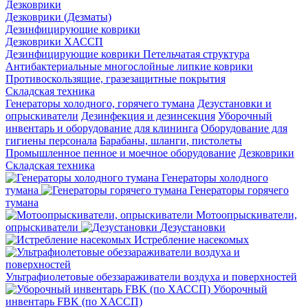
Дезковрики
Дезковрики (Дезматы)
Дезинфицирующие коврики
Дезковрики ХАССП
Дезинфицирующие коврики Петельчатая структура
Антибактериальные многослойные липкие коврики
Противоскользящие, гразезащитные покрытия
Складская техника
Генераторы холодного, горячего тумана
Дезустановки и
опрыскиватели
Дезинфекция и дезинсекция
Уборочный
инвентарь и оборудование для клининга
Оборудование для
гигиены персонала
Барабаны, шланги, пистолеты
Промышленное пенное и моечное оборудование
Дезковрики
Складская техника
Генераторы холодного
тумана
Генераторы горячего
тумана
Мотоопрыскиватели,
опрыскиватели
Дезустановки
Истребление насекомых
Ультрафиолетовые обеззараживатели воздуха и поверхностей
Уборочный
инвентарь FBK (по ХАССП)